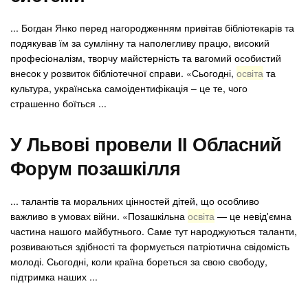
... Богдан Янко перед нагородженням привітав бібліотекарів та
подякував їм за сумлінну та наполегливу працю, високий
професіоналізм, творчу майстерність та вагомий особистий
внесок у розвиток бібліотечної справи. «Сьогодні,
освіта
та
культура, українська самоідентифікація – це те, чого
страшенно боїться ...
У Львові провели ІІ Обласний
Форум позашкілля
... талантів та моральних цінностей дітей, що особливо
важливо в умовах війни. «Позашкільна
освіта
— це невід'ємна
частина нашого майбутнього. Саме тут народжуються таланти,
розвиваються здібності та формується патріотична свідомість
молоді. Сьогодні, коли країна бореться за свою свободу,
підтримка наших ...