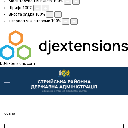
Масштабування вмісту
100
%
Шрифт
100
%
Висота рядка
100
%
Інтервал між літерами
100
%
DJ-Extensions.com