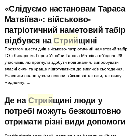
«Слідуємо настановам Тараса
Матвіїва»: військово-
патріотичний наметовий табір
відбувся на
Стрий
щині
Протягом шести днів військово-патріотичний наметовий табір
ГО «Лицар» ім. Героя України Тараса Матвіїва об'єднав 28
учасників, які прагнули здобути нові знання, випробувати
власні сили та краще підготуватися до викликів сьогодення.
Учасники опановували основи військової тактики, тактичну
медицину, ...
Де на
Стрий
щині люди у
потребі можуть безкоштовно
отримати різні види допомоги
Графік візитів організацій-партнерів до Координаційного