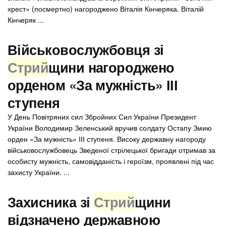
хрест» (посмертно) нагороджено Віталія Кінчеряка. Віталій
Кінчеряк ...
Військовослужбовця зі
Стрий
щини нагороджено
орденом «За мужність» ІІІ
ступеня
У День Повітряних сил Збройних Сил України Президент
України Володимир Зеленський вручив солдату Остапу Змию
орден «За мужність» ІІІ ступеня. Високу державну нагороду
військовослужбовець Зведеної стрілецької бригади отримав за
особисту мужність, самовідданість і героїзм, проявлені під час
захисту України. ...
Захисника зі
Стрий
щини
відзначено державною