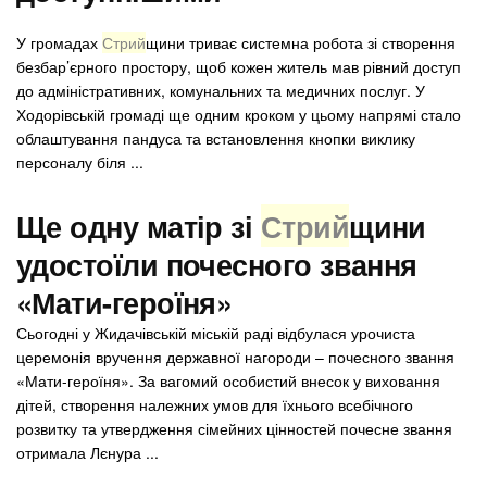
У громадах
Стрий
щини триває системна робота зі створення
безбар’єрного простору, щоб кожен житель мав рівний доступ
до адміністративних, комунальних та медичних послуг. У
Ходорівській громаді ще одним кроком у цьому напрямі стало
облаштування пандуса та встановлення кнопки виклику
персоналу біля ...
Ще одну матір зі
Стрий
щини
удостоїли почесного звання
«Мати-героїня»
Сьогодні у Жидачівській міській раді відбулася урочиста
церемонія вручення державної нагороди – почесного звання
«Мати-героїня». За вагомий особистий внесок у виховання
дітей, створення належних умов для їхнього всебічного
розвитку та утвердження сімейних цінностей почесне звання
отримала Лєнура ...