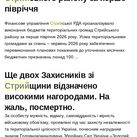
півріччя
Фінансове управління
Стрий
ської РДА проаналізувало
виконання бюджетів територіальних громад Стрийського
району за перше півріччя 2026 року. Усіма територіальними
громадами за січень – червень 2026 року забезпечено
перевиконання планових показників до уточнених місячних
бюджетних призначень понад 100 ...
Ще двох Захисників зі
Стрий
щини відзначено
високими нагородами. На
жаль, посмертно.
За особисту мужність, відвагу, самовідданість і вірність
військовому обов’язку, проявлені під час захисту незалежності
та територіальної цілісності України, почесним нагрудним
знаком Головнокомандувача Збройних Сил України «Золотий