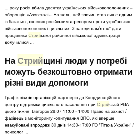
... року росія вбила десятки українських військовополонених –
оборонців «Азовсталі». На жаль, цей злочин став лише одним
із багатьох, скоєних російським агресором проти українських
військовополонених і цивільних. З нагоди пам’ятної дати
працівники
Стрий
ської районної військової адміністрації
долучилися ...
На
Стрий
щині люди у потребі
можуть безкоштовно отримати
різні види допомоги
Графік візитів організацій-партнерів до Координаційного
центру підтримки цивільного населення при
Стрий
ській РВА
цього тижня: Вівторок 28.07 11:00 - 14:00 Право на захист /
фахівець з моніторингу -опитування ВПО, які вперше
евакуйовані впродовж 30 днів 14:30-17:00 ГО "Птаха України" /
психолог ...