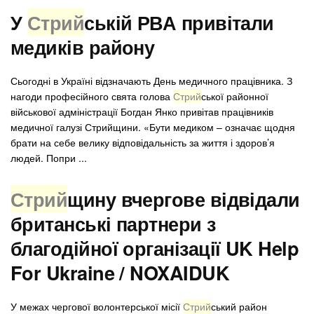
У
Стрий
ській РВА привітали
медиків району
Сьогодні в Україні відзначають День медичного працівника. З
нагоди професійного свята голова
Стрий
ської районної
військової адміністрації Богдан Янко привітав працівників
медичної галузі Стрийщини. «Бути медиком – означає щодня
брати на себе велику відповідальність за життя і здоров’я
людей. Попри ...
Стрий
щину вчергове відвідали
британські партнери з
благодійної організації UK Help
For Ukraine / NOXAIDUK
У межах чергової волонтерської місії
Стрий
ський район