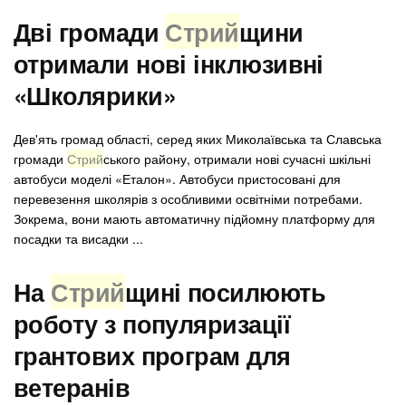
Дві громади
Стрий
щини
отримали нові інклюзивні
«Школярики»
Дев'ять громад області, серед яких Миколаївська та Славська
громади
Стрий
ського району, отримали нові сучасні шкільні
автобуси моделі «Еталон». Автобуси пристосовані для
перевезення школярів з особливими освітніми потребами.
Зокрема, вони мають автоматичну підйомну платформу для
посадки та висадки ...
На
Стрий
щині посилюють
роботу з популяризації
грантових програм для
ветеранів