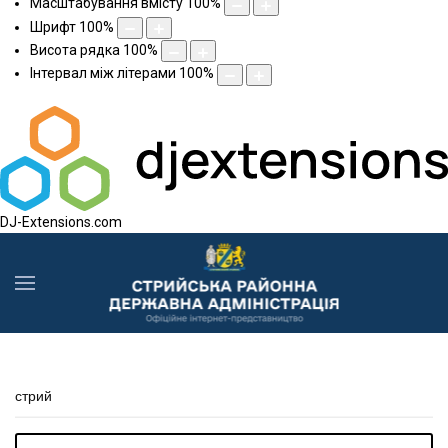
Масштабування вмісту
100
%
Шрифт
100
%
Висота рядка
100
%
Інтервал між літерами
100
%
DJ-Extensions.com