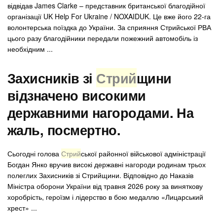
відвідав James Clarke – представник британської благодійної
організації UK Help For Ukraine / NOXAIDUK. Це вже його 22-га
волонтерська поїздка до України. За сприяння Стрийської РВА
цього разу благодійники передали пожежний автомобіль із
необхідним ...
Захисників зі
Стрий
щини
відзначено високими
державними нагородами. На
жаль, посмертно.
Сьогодні голова
Стрий
ської районної військової адміністрації
Богдан Янко вручив високі державні нагороди родинам трьох
полеглих Захисників зі Стрийщини. Відповідно до Наказів
Міністра оборони України від травня 2026 року за виняткову
хоробрість, героїзм і лідерство в бою медаллю «Лицарський
хрест» ...