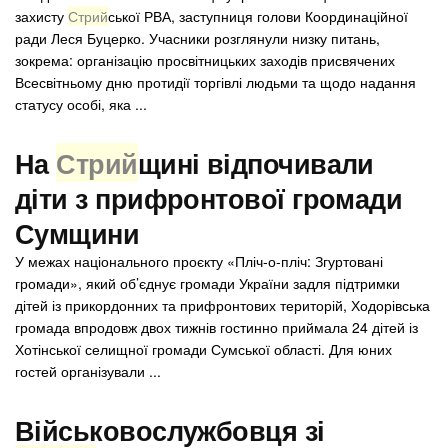
захисту
Стрий
ської РВА, заступниця голови Координаційної
ради Леся Буцерко. Учасники розглянули низку питань,
зокрема: організацію просвітницьких заходів присвячених
Всесвітньому дню протидії торгівлі людьми та щодо надання
статусу особі, яка ...
На
Стрий
щині відпочивали
діти з прифронтової громади
Сумщини
У межах національного проєкту «Пліч-о-пліч: Згуртовані
громади», який об’єднує громади України задля підтримки
дітей із прикордонних та прифронтових територій, Ходорівська
громада впродовж двох тижнів гостинно приймала 24 дітей із
Хотінської селищної громади Сумської області. Для юних
гостей організували ...
Військовослужбовця зі