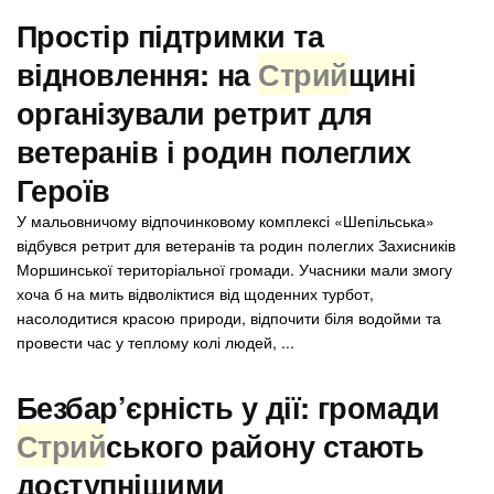
Простір підтримки та
відновлення: на
Стрий
щині
організували ретрит для
ветеранів і родин полеглих
Героїв
У мальовничому відпочинковому комплексі «Шепільська»
відбувся ретрит для ветеранів та родин полеглих Захисників
Моршинської територіальної громади. Учасники мали змогу
хоча б на мить відволіктися від щоденних турбот,
насолодитися красою природи, відпочити біля водойми та
провести час у теплому колі людей, ...
Безбар’єрність у дії: громади
Стрий
ського району стають
доступнішими