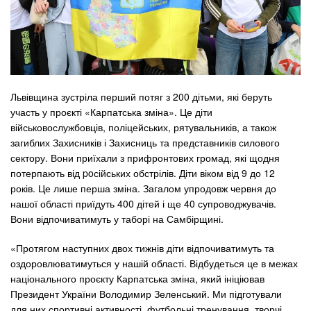
Львівщина зустріла перший потяг з 200 дітьми, які беруть
участь у проєкті «Карпатська зміна». Це діти
військовослужбовців, поліцейських, рятувальників, а також
загиблих Захисників і Захисниць та представників силового
сектору. Вони приїхали з прифронтових громад, які щодня
потерпають від poсійських обстрілів. Діти віком від 9 до 12
років. Це лише перша зміна. Загалом упродовж червня до
нашої області приїдуть 400 дітей і ще 40 супроводжувачів.
Вони відпочиватимуть у таборі на Самбірщині.
«Протягом наступних двох тижнів діти відпочиватимуть та
оздоровлюватимуться у нашій області. Відбудеться це в межах
національного проєкту Карпатська зміна, який ініціював
Президент України Володимир Зеленський. Ми підготували
для них спортивні активності, футбольні тренування, творчі