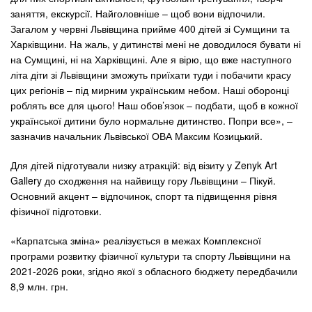
заняття, екскурсії. Найголовніше – щоб вони відпочили.
Загалом у червні Львівщина прийме 400 дітей зі Сумщини та
Харківщини. На жаль, у дитинстві мені не доводилося бувати ні
на Сумщині, ні на Харківщині. Але я вірю, що вже наступного
літа діти зі Львівщини зможуть приїхати туди і побачити красу
цих регіонів – під мирним українським небом. Наші оборонці
роблять все для цього! Наш обов’язок – подбати, щоб в кожної
української дитини було нормальне дитинство. Попри все», –
зазначив начальник Львівської ОВА Максим Козицький.
Для дітей підготували низку атракцій: від візиту у Zenyk Art
Gallery до сходження на найвищу гору Львівщини – Пікуй.
Основний акцент – відпочинок, спорт та підвищення рівня
фізичної підготовки.
«Карпатська зміна» реалізується в межах Комплексної
програми розвитку фізичної культури та спорту Львівщини на
2021-2026 роки, згідно якої з обласного бюджету передбачили
8,9 млн. грн.