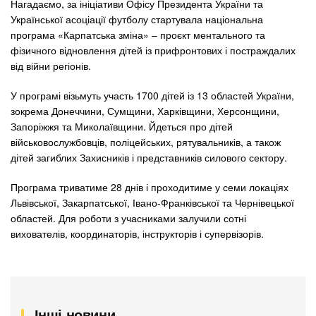
Нагадаємо, за ініціативи Офісу Президента України та
Української асоціації футболу стартувала національна
програма «Карпатська зміна» – проєкт ментального та
фізичного відновлення дітей із прифронтових і постраждалих
від війни регіонів.
У програмі візьмуть участь 1700 дітей із 13 областей України,
зокрема Донеччини, Сумщини, Харківщини, Херсонщини,
Запоріжжя та Миколаївщини. Йдеться про дітей
військовослужбовців, поліцейських, рятувальників, а також
дітей загиблих Захисників і представників силового сектору.
Програма триватиме 28 днів і проходитиме у семи локаціях
Львівської, Закарпатської, Івано-Франківської та Чернівецької
областей. Для роботи з учасниками залучили сотні
вихователів, координаторів, інструкторів і супервізорів.
Інші новини