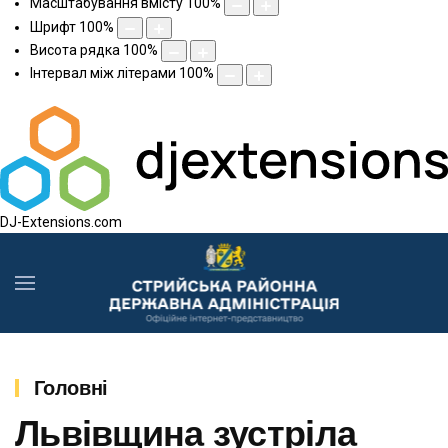
Масштабування вмісту
100
%
Шрифт
100
%
Висота рядка
100
%
Інтервал між літерами
100
%
DJ-Extensions.com
Головні
Львівщина зустріла