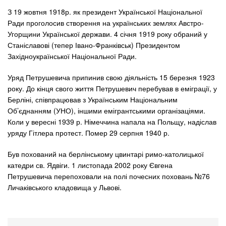
З 19 жовтня 1918р. як президент Української Національної
Ради проголосив створення на українських землях Австро-
Угорщини Української держави. 4 січня 1919 року обраний у
Станіславові (тепер Івано-Франківськ) Президентом
Західноукраїнської Національної Ради.
Уряд Петрушевича припинив свою діяльність 15 березня 1923
року. До кінця свого життя Петрушевич перебував в еміграції, у
Берліні, співпрацював з Українським Національним
Об’єднанням (УНО), іншими емігрантськими організаціями.
Коли у вересні 1939 р. Німеччина напала на Польщу, надіслав
уряду Гітлера протест. Помер 29 серпня 1940 р.
Був похований на берлінському цвинтарі римо-католицької
катедри св. Ядвіги. 1 листопада 2002 року Євгена
Петрушевича перепоховали на полі почесних поховань №76
Личаківського кладовища у Львові.