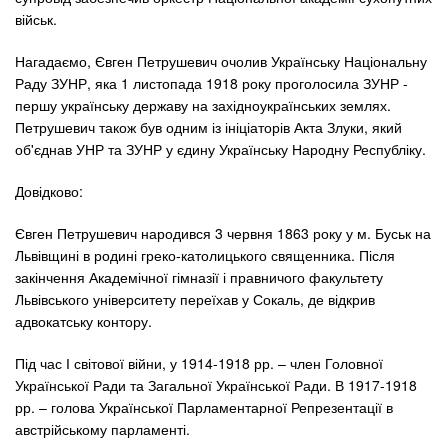
військ.
Нагадаємо, Євген Петрушевич очолив Українську Національну
Раду ЗУНР, яка 1 листопада 1918 року проголосила ЗУНР -
першу українську державу на західноукраїнських землях.
Петрушевич також був одним із ініціаторів Акта Злуки, який
об'єднав УНР та ЗУНР у єдину Українську Народну Республіку.
Довідково:
Євген Петрушевич народився 3 червня 1863 року у м. Буськ на
Львівщині в родині греко-католицького священника. Після
закінчення Академічної гімназії і правничого факультету
Львівського університету переїхав у Сокаль, де відкрив
адвокатську контору.
Під час І світової війни, у 1914-1918 рр. – член Головної
Української Ради та Загальної Української Ради. В 1917-1918
рр. – голова Української Парламентарної Репрезентації в
австрійському парламенті.