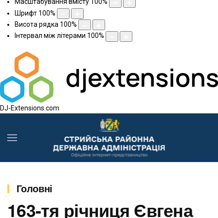
Масштабування вмісту
100
%
Шрифт
100
%
Висота рядка
100
%
Інтервал між літерами
100
%
DJ-Extensions.com
Головні
163-тя річниця Євгена