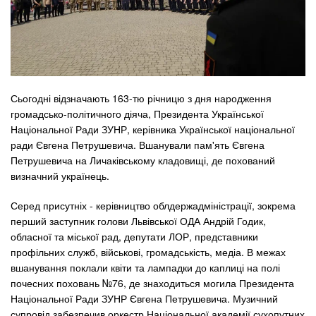
Сьогодні відзначають 163-тю річницю з дня народження
громадсько-політичного діяча, Президента Української
Національної Ради ЗУНР, керівника Української національної
ради Євгена Петрушевича. Вшанували пам'ять Євгена
Петрушевича на Личаківському кладовищі, де похований
визначний українець.
Серед присутніх - керівництво облдержадміністрації, зокрема
перший заступник голови Львівської ОДА Андрій Годик,
обласної та міської рад, депутати ЛОР, представники
профільних служб, військові, громадськість, медіа. В межах
вшанування поклали квіти та лампадки до каплиці на полі
почесних поховань №76, де знаходиться могила Президента
Національної Ради ЗУНР Євгена Петрушевича. Музичний
супровід забезпечив оркестр Національної академії сухопутних