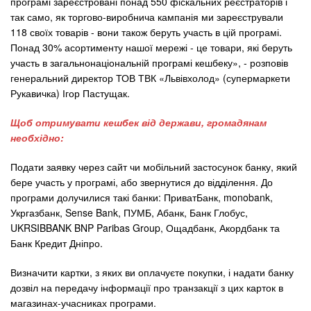
програмі зареєстровані понад 550 фіскальних реєстраторів і
так само, як торгово-виробнича кампанія ми зареєстрували
118 своїх товарів - вони також беруть участь в цій програмі.
Понад 30% асортименту нашої мережі - це товари, які беруть
участь в загальнонаціональній програмі кешбеку», - розповів
генеральний директор ТОВ ТВК «Львівхолод» (супермаркети
Рукавичка) Ігор Пастущак.
Щоб отримувати кешбек від держави, громадянам
необхідно:
Подати заявку через сайт чи мобільний застосунок банку, який
бере участь у програмі, або звернутися до відділення. До
програми долучилися такі банки: ПриватБанк, monobank,
Укргазбанк, Sense Bank, ПУМБ, Абанк, Банк Глобус,
UKRSIBBANK BNP Paribas Group, Ощадбанк, Акордбанк та
Банк Кредит Дніпро.
Визначити картки, з яких ви оплачуєте покупки, і надати банку
дозвіл на передачу інформації про транзакції з цих карток в
магазинах-учасниках програми.