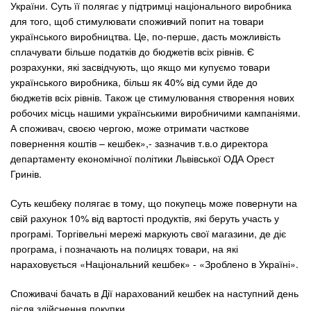
України. Суть її полягає у підтримці національного виробника
для того, щоб стимулювати споживчий попит на товари
українського виробництва. Це, по-перше, дасть можливість
сплачувати більше податків до бюджетів всіх рівнів. Є
розрахунки, які засвідчують, що якщо ми купуємо товари
українського виробника, більш як 40% від суми йде до
бюджетів всіх рівнів. Також це стимулювання створення нових
робочих місць нашими українськими виробничими кампаніями.
А споживач, своєю чергою, може отримати часткове
повернення коштів – кешбек»,- зазначив т.в.о директора
департаменту економічної політики Львівської ОДА Орест
Гринів.
Суть кешбеку полягає в тому, що покупець може повернути на
свій рахунок 10% від вартості продуктів, які беруть участь у
програмі. Торгівельні мережі маркують свої магазини, де діє
програма, і позначають на полицях товари, на які
нараховується «Національний кешбек» - «Зроблено в Україні».
Споживачі бачать в Дії нарахований кешбек на наступний день
після здійснення покупки.