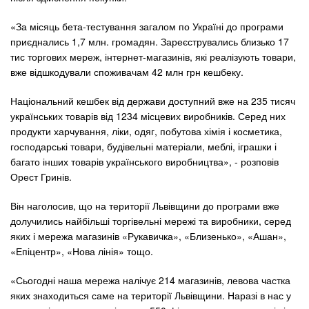
«За місяць бета-тестування загалом по Україні до програми
приєднались 1,7 млн. громадян. Зареєструвались близько 17
тис торгових мереж, інтернет-магазинів, які реалізують товари,
вже відшкодували споживачам 42 млн грн кешбеку.
Національний кешбек від держави доступний вже на 235 тисяч
українських товарів від 1234 місцевих виробників. Серед них
продукти харчування, ліки, одяг, побутова хімія і косметика,
господарські товари, будівельні матеріали, меблі, іграшки і
багато інших товарів українського виробництва», - розповів
Орест Гринів.
Він наголосив, що на території Львівщини до програми вже
долучились найбільші торгівельні мережі та виробники, серед
яких і мережа магазинів «Рукавичка», «Близенько», «Ашан»,
«Епіцентр», «Нова лінія» тощо.
«Сьогодні наша мережа налічує 214 магазинів, левова частка
яких знаходиться саме на території Львівщини. Наразі в нас у