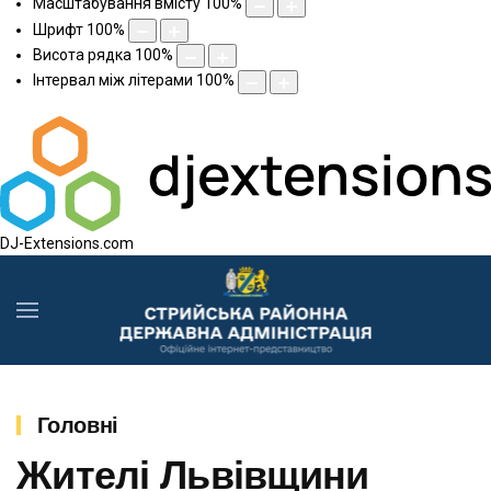
Масштабування вмісту
100
%
Шрифт
100
%
Висота рядка
100
%
Інтервал між літерами
100
%
DJ-Extensions.com
Головні
Жителі Львівщини