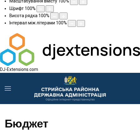
Масштабування вмісту
100
%
Шрифт
100
%
Висота рядка
100
%
Інтервал між літерами
100
%
DJ-Extensions.com
Бюджет