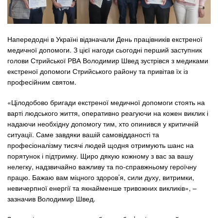
Напередодні в Україні відзначали День працівників екстреної
медичної допомоги. З цієї нагоди сьогодні перший заступник
голови Стрийської РВА Володимир Швед зустрівся з медиками
екстреної допомоги Стрийського району та привітав їх із
професійним святом.
«Цілодобово бригади екстреної медичної допомоги стоять на
варті людського життя, оперативно реагуючи на кожен виклик і
надаючи необхідну допомогу тим, хто опинився у критичній
ситуації. Саме завдяки вашій самовідданості та
професіоналізму тисячі людей щодня отримують шанс на
порятунок і підтримку. Щиро дякую кожному з вас за вашу
нелегку, надзвичайно важливу та по-справжньому героїчну
працю. Бажаю вам міцного здоров’я, сили духу, витримки,
невичерпної енергії та якнайменше тривожних викликів», –
зазначив Володимир Швед.