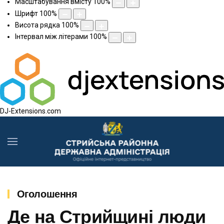
Масштабування вмісту
100
%
Шрифт
100
%
Висота рядка
100
%
Інтервал між літерами
100
%
DJ-Extensions.com
Оголошення
Де на Стрийщині люди