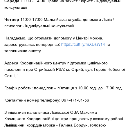
Середа
11.00 - 14.00 Право на захист / юрист - індивідуальні
консультації
Четвер
11:00-17:00 Мальтійська служба допомоги Львів /
психолог - індивідуальні консультації
Нагадаємо, що отримати допомогу у Центрі можна,
зареєструвшись попередньо:
https://cutt.ly/mXDsW14
та
заповнивши анкету.
Адреса Координаційного центру підтримки цивільного
населення при Стрийській РВА: м. Стрий, вул. Героїв Небесної
Сотні, 1
Графік роботи: понеділок – п’ятниця з 10.00 год. до 17.00 год.
Контактний номер телефону: 067-471-01-56
З ініціативи начальника Львівської ОВА Максима
Козицького Координаційні центри працюють у кожному районі
Львівщини, координаторка - Галина Бордун, головою