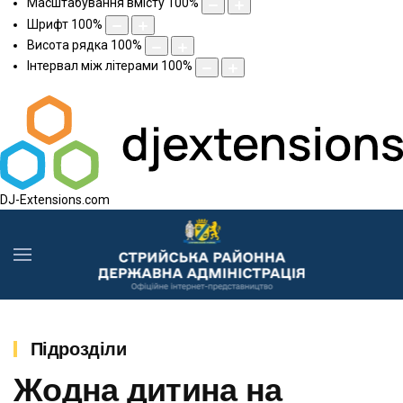
Масштабування вмісту
100
%
Шрифт
100
%
Висота рядка
100
%
Інтервал між літерами
100
%
DJ-Extensions.com
Підрозділи
Жодна дитина на