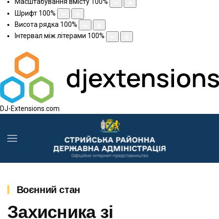
Масштабування вмісту
100
%
Шрифт
100
%
Висота рядка
100
%
Інтервал між літерами
100
%
DJ-Extensions.com
Воєнний стан
Захисника зі