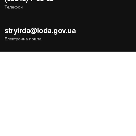
Телефон
stryirda@loda.gov.ua
Електронна пошта
Державні сайти України
Портал працює в тестовому режимі.