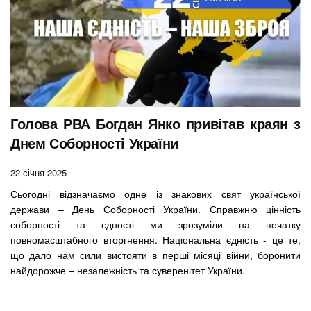
Голова РВА Богдан Янко привітав краян з
Днем Соборності України
22 січня 2025
Сьогодні відзначаємо одне із знакових свят української
держави – День Соборності України. Справжню цінність
соборності та єдності ми зрозуміли на початку
повномасштабного вторгнення. Національна єдність - це те,
що дало нам сили вистояти в перші місяці війни, боронити
найдорожче – незалежність та суверенітет України.