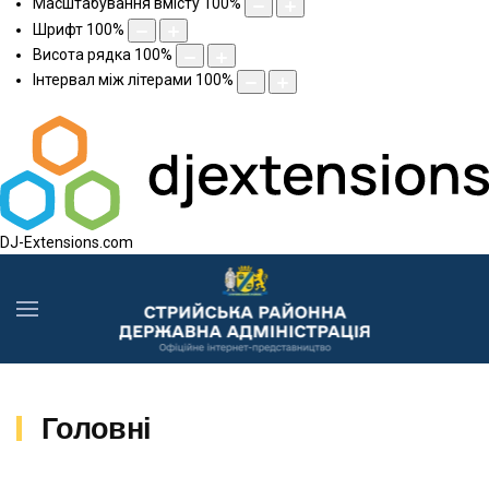
Масштабування вмісту
100
%
Шрифт
100
%
Висота рядка
100
%
Інтервал між літерами
100
%
DJ-Extensions.com
Головні