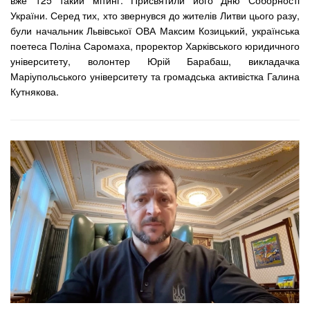
вже 125 такий мітинг. Присвятили його Дню Соборності
України. Серед тих, хто звернувся до жителів Литви цього разу,
були начальник Львівської ОВА Максим Козицький, українська
поетеса Поліна Саромаха, проректор Харківського юридичного
університету, волонтер Юрій Барабаш, викладачка
Маріупольського університету та громадська активістка Галина
Кутнякова.