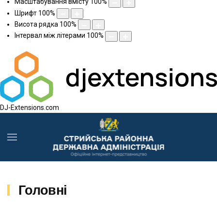
Масштабування вмісту
100
%
Шрифт
100
%
Висота рядка
100
%
Інтервал між літерами
100
%
DJ-Extensions.com
Головні