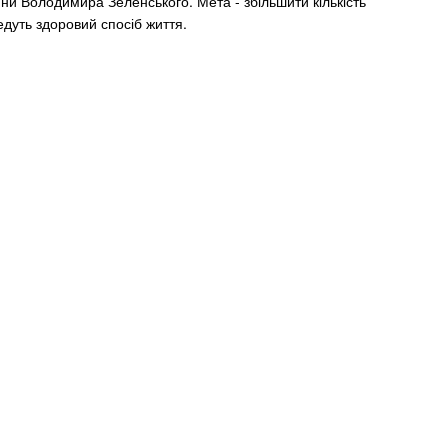
 Володимира Зеленського. Мета - збільшити кількість
едуть здоровий спосіб життя.