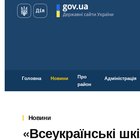
Про
Головна
Новини
Адміністрація
район
Новини
«Всеукраїнські шкі