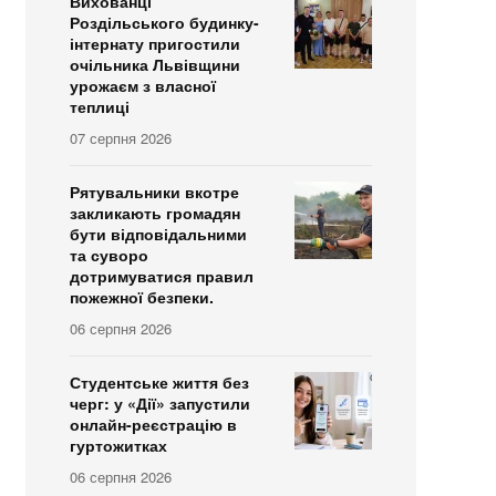
Вихованці
Роздільського будинку-
інтернату пригостили
очільника Львівщини
урожаєм з власної
теплиці
07 серпня 2026
Рятувальники вкотре
закликають громадян
бути відповідальними
та суворо
дотримуватися правил
пожежної безпеки.
06 серпня 2026
Студентське життя без
черг: у «Дії» запустили
онлайн-реєстрацію в
гуртожитках
06 серпня 2026