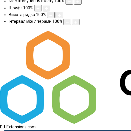
Масштабування вмісту
100
%
Шрифт
100
%
Висота рядка
100
%
Інтервал між літерами
100
%
DJ-Extensions.com