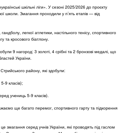
країнські шкільні ліги». У сезоні 2025/2026 до проєкту
ої школи. Змагання проходили у п’ять етапів — від
 гандболу, легкої атлетики, настільного тенісу, спортивного
гу та кросового біатлону.
були 9 нагород: 3 золоті, 4 срібні та 2 бронзові медалі, що
бластей України.
Стрийського району, які здобули:
5-9 класів);
ред учениць 5-9 класів).
жаємо ще багато перемог, спортивного гарту та підкорення
- це змагання серед учнів України, які проводять під гаслом