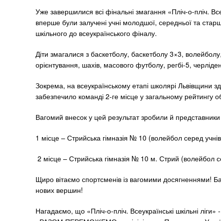
Уже завершилися всі фінальні змагання «Пліч-о-пліч. Всеу
вперше були залучені учні молодшої, середньої та старш
шкільного до всеукраїнського фіналу.
️Діти змагалися з баскетболу, баскетболу 3×3, волейболу,
орієнтування, шахів, масового футболу, регбі-5, черліден
Зокрема, на всеукраїнському етапі школярі Львівщини здо
забезпечило команді 2-ге місце у загальному рейтингу о
Вагомий внесок у цей результат зробили й представники 
1 місце – Стрийська гімназія № 10 (волейбол серед учнів 
2 місце – Стрийська гімназія № 10 м. Стрий (волейбол се
Щиро вітаємо спортсменів із вагомими досягненнями! Ба
нових вершин!
Нагадаємо, що «Пліч-о-пліч. Всеукраїнські шкільні ліги» 