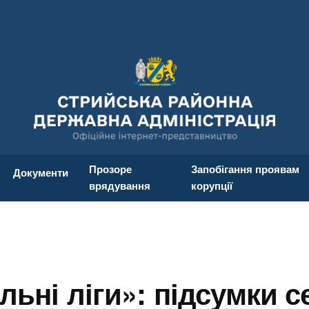
Прозоре
Запобігання проявам
Документи
врядування
корупції
льні ліги»: підсумки с