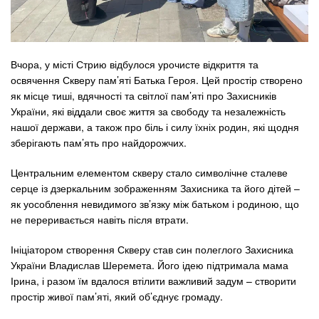
Вчора, у місті Стрию відбулося урочисте відкриття та
освячення Скверу пам’яті Батька Героя. Цей простір створено
як місце тиші, вдячності та світлої пам’яті про Захисників
України, які віддали своє життя за свободу та незалежність
нашої держави, а також про біль і силу їхніх родин, які щодня
зберігають пам’ять про найдорожчих.
Центральним елементом скверу стало символічне сталеве
серце із дзеркальним зображенням Захисника та його дітей –
як уособлення невидимого зв’язку між батьком і родиною, що
не переривається навіть після втрати.
Ініціатором створення Скверу став син полеглого Захисника
України Владислав Шеремета. Його ідею підтримала мама
Ірина, і разом їм вдалося втілити важливий задум – створити
простір живої пам’яті, який об’єднує громаду.