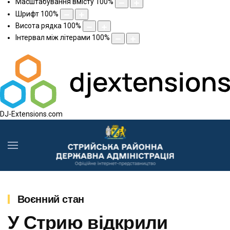
Масштабування вмісту
100
%
Шрифт
100
%
Висота рядка
100
%
Інтервал між літерами
100
%
DJ-Extensions.com
Воєнний стан
У Стрию відкрили